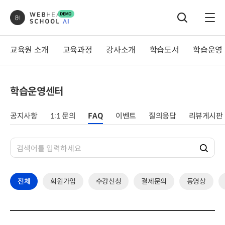
교육원 소개
교육과정
강사소개
학습도서
학습운영
서비스소개
전체 강의
전체
전체 교재
공지사
학습운영센터
교육원연혁
디자인 클래스
김강우
자격증
1:1 문
찾아오시는길
전문가 클래스
셀린
직무
FAQ
공지사항
1:1 문의
FAQ
이벤트
질의응답
리뷰게시판
언론보도
자격증 클래스
오재원
이벤
이민아
질의응
리뷰게
전체
회원가입
수강신청
결제문의
동영상